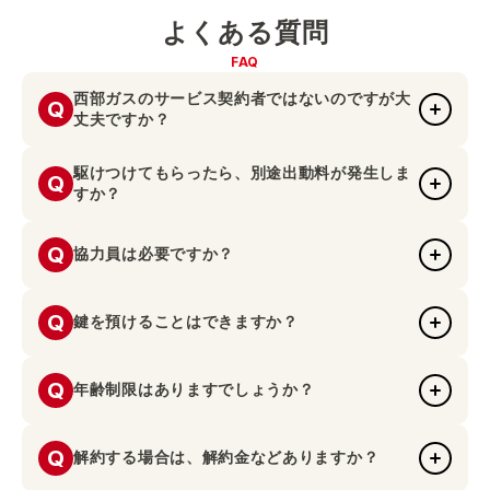
よくある質問
FAQ
西部ガスのサービス契約者ではないのですが大
Q
丈夫ですか？
駆けつけてもらったら、別途出動料が発生しま
はい。どなたでもご契約できますので、ご安心下さい。
Q
A
すか？
（一部ご利用いただけない地域がございます）
Q
いいえ。当社のサービスは月額利用料のみで出動料は発生し
協力員は必要ですか？
A
ません。
Q
いいえ。当社のサービスは警備員が駆けつけますので緊急連
鍵を預けることはできますか？
A
絡先を1名ご指定いただくのみで、協力員は不要です。
Q
はい。緊急時対応のため必ず鍵をお預かりしております。お
年齢制限はありますでしょうか？
A
預かりの鍵は封印袋に入れその上に封印シールを貼り、お客
さまの押印をいただき厳重に管理させていただきます。
Q
A
解約する場合は、解約金などありますか？
いいえ。当社のサービスに年齢制限はありません。